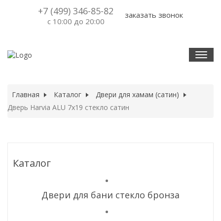
+7 (499) 346-85-82
заказать звонок
с 10:00 до 20:00
T
O
G
G
Главная
Каталог
Двери для хамам (сатин)
L
Дверь Harvia ALU 7x19 стекло сатин
E
N
A
V
Каталог
I
G
A
Двери для бани стекло бронза
T
I